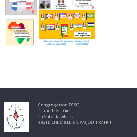
Congrégation FCSCJ
2, rue Rose Giet
La Salle de Vihiers
49310 CHEMILLÉ EN ANJOU-
FRANCE